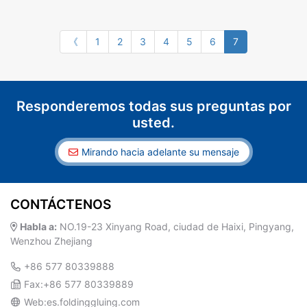
《
1
2
3
4
5
6
7
Responderemos todas sus preguntas por
usted.
Mirando hacia adelante su mensaje
CONTÁCTENOS
Habla a:
NO.19-23 Xinyang Road, ciudad de Haixi, Pingyang,
Wenzhou Zhejiang
+86 577 80339888
Fax:+86 577 80339889
Web:es.foldinggluing.com