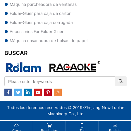
Máquina parcheadora de ventanas
Folder-Gluer para caja de cartón
Folder-Gluer para caja corrugada
Accessories For Folder Gluer
Máquina ensacadora de bolsas de papel
BUSCAR
Todos los derechos reservados © 2019-Zhejiang New Luolan
Machinery Co., Ltd
Casa
Productos
Tel
Pedido