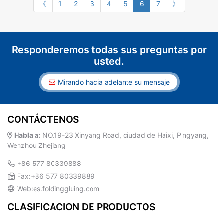
《
1
2
3
4
5
6
7
》
Responderemos todas sus preguntas por
usted.
Mirando hacia adelante su mensaje
CONTÁCTENOS
Habla a:
NO.19-23 Xinyang Road, ciudad de Haixi, Pingyang,
Wenzhou Zhejiang
+86 577 80339888
Fax:+86 577 80339889
Web:es.foldinggluing.com
CLASIFICACION DE PRODUCTOS